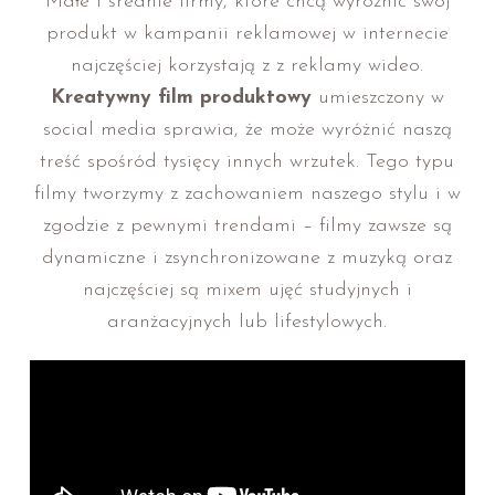
Małe i średnie firmy, które chcą wyróżnić swój
produkt w kampanii reklamowej w internecie
najczęściej korzystają z z reklamy wideo.
Kreatywny film produktowy
umieszczony w
social media sprawia, że może wyróżnić naszą
treść spośród tysięcy innych wrzutek. Tego typu
filmy tworzymy z zachowaniem naszego stylu i w
zgodzie z pewnymi trendami – filmy zawsze są
dynamiczne i zsynchronizowane z muzyką oraz
najczęściej są mixem ujęć studyjnych i
aranżacyjnych lub lifestylowych.