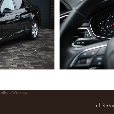
alisz
,
Wrocław
ul. Róża
biu