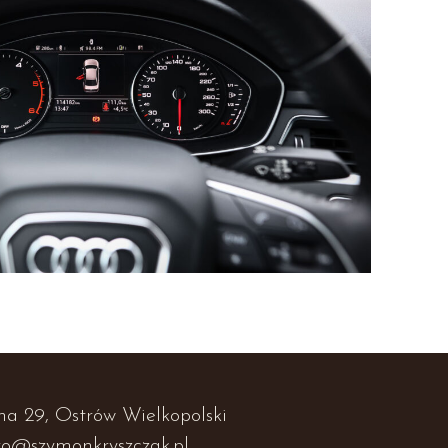
na 29, Ostrów Wielkopolski
ro@szymonkryszczak.pl